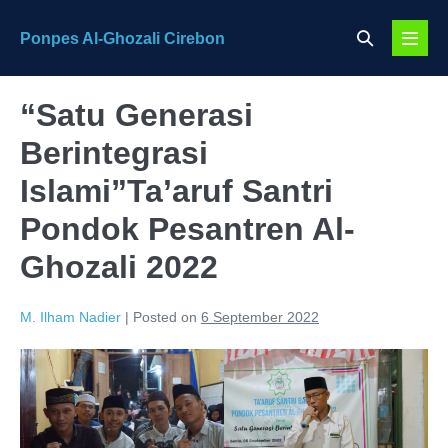
Skip
Search
Ponpes Al-Ghozali Cirebon
to
Menu
Toggle
content
Toggl
“Satu Generasi
Berintegrasi
Islami”Ta’aruf Santri
Pondok Pesantren Al-
Ghozali 2022
M. Ilham Nadier
|
Posted on
6 September 2022