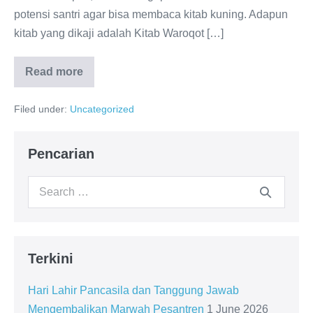
potensi santri agar bisa membaca kitab kuning. Adapun
kitab yang dikaji adalah Kitab Waroqot […]
Read more
PASARAN
PONPES
AL-
Filed under:
Uncategorized
GHOZALI
CIREBON
Pencarian
Search
for:
Terkini
Hari Lahir Pancasila dan Tanggung Jawab
Mengembalikan Marwah Pesantren
1 June 2026