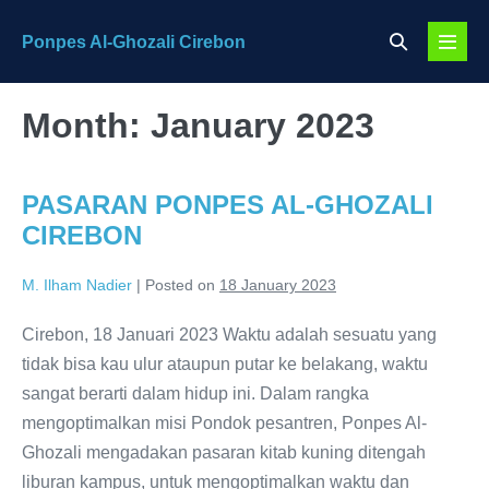
Skip
Search
Ponpes Al-Ghozali Cirebon
to
Menu
Toggle
content
Toggl
Month:
January 2023
PASARAN PONPES AL-GHOZALI
CIREBON
M. Ilham Nadier
|
Posted on
18 January 2023
Cirebon, 18 Januari 2023 Waktu adalah sesuatu yang
tidak bisa kau ulur ataupun putar ke belakang, waktu
sangat berarti dalam hidup ini. Dalam rangka
mengoptimalkan misi Pondok pesantren, Ponpes Al-
Ghozali mengadakan pasaran kitab kuning ditengah
liburan kampus, untuk mengoptimalkan waktu dan