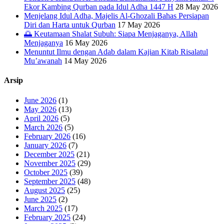
Ekor Kambing Qurban pada Idul Adha 1447 H
28 May 2026
Menjelang Idul Adha, Majelis Al-Ghozali Bahas Persiapan
Diri dan Harta untuk Qurban
17 May 2026
🌅 Keutamaan Shalat Subuh: Siapa Menjaganya, Allah
Menjaganya
16 May 2026
Menuntut Ilmu dengan Adab dalam Kajian Kitab Risalatul
Mu’awanah
14 May 2026
Arsip
June 2026
(1)
May 2026
(13)
April 2026
(5)
March 2026
(5)
February 2026
(16)
January 2026
(7)
December 2025
(21)
November 2025
(29)
October 2025
(39)
September 2025
(48)
August 2025
(25)
June 2025
(2)
March 2025
(17)
February 2025
(24)