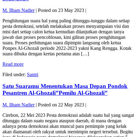
M. Ilham Nadier
|
Posted on
23 May 2023
|
Penghitungan suara hal yang paling ditunggu-tunggu dalam setiap
pesta demokrasi, setelah melakukan proses menyampaian visi dan
misi dari setiap calon ketua kemudian dilanjutkan dengan tanya
jawab dan proses pencoblosan, kini giliran proses penghitungan
suara. Proses perhitungan suara dipimpin langsung oleh ketua
Ponpes Al-Ghozali periode 2022-2023 yakni Kang Rengga. Kotak
suara dibuka dengan kertas pertama atas […]
Selamat
Read more
Ubaidillah
Filed under:
Santri
Hasanah
Atas
Satu Suaramu Menentukan Masa Depan Pondok
Terpilihnya
Menjadi
Pesantren Al-Ghozali”Pemilu Al-Ghozali”
Ketua
Ponpes
M. Ilham Nadier
|
Posted on
22 May 2023
|
Al-
Ghozali
Cirebon, 22 Mei 2023 Pesta demokrasi adalah suatu hal yang sangat
Masa
ditunggu dalam suatu negara ataupun daerah, di mana dengan
Khidmah
adanya pesta demokrasi akan muncul para pemimpin yang kelak
2023-
akan diamanati oleh rakyat untuk memimpin negeri tersebut. Begitu
2024