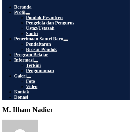
Toggle
Beranda
Profil
Menu
Pondok Pesantren
Toggle
Pengelola dan Pengurus
Ustaz/Ustazah
Santri
Penerimaan Santri Baru
Menu
Pendaftaran
Toggle
Brosur Pondok
Program Belajar
Informasi
Menu
Terkini
Toggle
Pengumuman
Galeri
Menu
Foto
Toggle
Video
Kontak
Donasi
M. Ilham Nadier