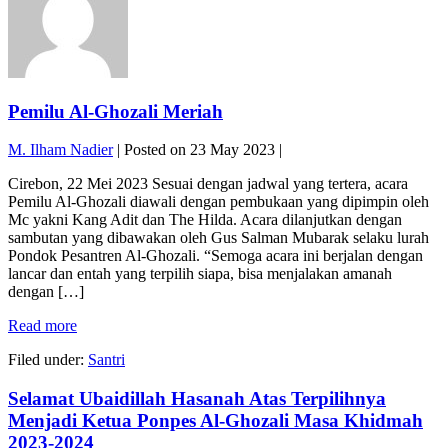
Pemilu Al-Ghozali Meriah
M. Ilham Nadier
|
Posted on
23 May 2023
|
Cirebon, 22 Mei 2023 Sesuai dengan jadwal yang tertera, acara
Pemilu Al-Ghozali diawali dengan pembukaan yang dipimpin oleh
Mc yakni Kang Adit dan The Hilda. Acara dilanjutkan dengan
sambutan yang dibawakan oleh Gus Salman Mubarak selaku lurah
Pondok Pesantren Al-Ghozali. “Semoga acara ini berjalan dengan
lancar dan entah yang terpilih siapa, bisa menjalakan amanah
dengan […]
Pemilu
Read more
Al-
Filed under:
Santri
Ghozali
Meriah
Selamat Ubaidillah Hasanah Atas Terpilihnya
Menjadi Ketua Ponpes Al-Ghozali Masa Khidmah
2023-2024