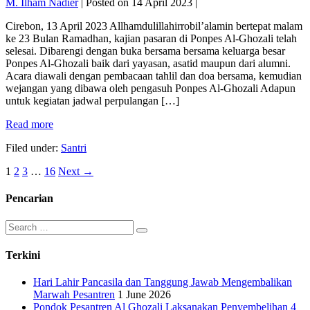
M. Ilham Nadier
|
Posted on
14 April 2023
|
Cirebon, 13 April 2023 Allhamdulillahirrobil’alamin bertepat malam
ke 23 Bulan Ramadhan, kajian pasaran di Ponpes Al-Ghozali telah
selesai. Dibarengi dengan buka bersama bersama keluarga besar
Ponpes Al-Ghozali baik dari yayasan, asatid maupun dari alumni.
Acara diawali dengan pembacaan tahlil dan doa bersama, kemudian
wejangan yang dibawa oleh pengasuh Ponpes Al-Ghozali Adapun
untuk kegiatan jadwal perpulangan […]
Penutupan
Read more
Kajian
Filed under:
Santri
Ramadhan
Ponpes
Posts
1
2
3
…
16
Next →
Al-
Ghozali
pagination
Pencarian
Search
for:
Terkini
Hari Lahir Pancasila dan Tanggung Jawab Mengembalikan
Marwah Pesantren
1 June 2026
Pondok Pesantren Al Ghozali Laksanakan Penyembelihan 4