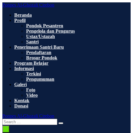
Skip
Ponpes Al-Ghozali Cirebon
to
Beranda
content
Profil
Pondok Pesantren
Pengelola dan Pengurus
Ustaz/Ustazah
Santri
Penerimaan Santri Baru
Pendaftaran
Brosur Pondok
Program Belajar
Informasi
Terkini
Pengumuman
Galeri
Foto
Video
Kontak
Donasi
Ponpes Al-Ghozali Cirebon
Search
Search
Toggle
for:
Menu