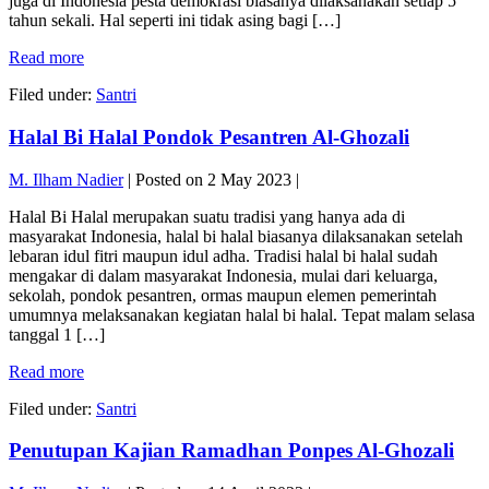
juga di Indonesia pesta demokrasi biasanya dilaksanakan setiap 5
tahun sekali. Hal seperti ini tidak asing bagi […]
Satu
Read more
Suaramu
Filed under:
Santri
Menentukan
Masa
Halal Bi Halal Pondok Pesantren Al-Ghozali
Depan
Pondok
Pesantren
M. Ilham Nadier
|
Posted on
2 May 2023
|
Al-
Ghozali”Pemilu
Halal Bi Halal merupakan suatu tradisi yang hanya ada di
Al-
masyarakat Indonesia, halal bi halal biasanya dilaksanakan setelah
Ghozali”
lebaran idul fitri maupun idul adha. Tradisi halal bi halal sudah
mengakar di dalam masyarakat Indonesia, mulai dari keluarga,
sekolah, pondok pesantren, ormas maupun elemen pemerintah
umumnya melaksanakan kegiatan halal bi halal. Tepat malam selasa
tanggal 1 […]
Halal
Read more
Bi
Filed under:
Santri
Halal
Pondok
Penutupan Kajian Ramadhan Ponpes Al-Ghozali
Pesantren
Al-
Ghozali