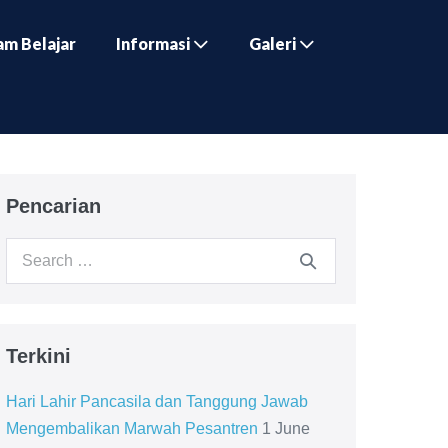
am Belajar
Informasi
Galeri
Pencarian
Search
for:
Terkini
Hari Lahir Pancasila dan Tanggung Jawab
Mengembalikan Marwah Pesantren
1 June