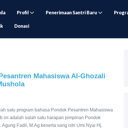
nda
Profil
Penerimaan Santri Baru
Progr
ak
Donasi
Pesantren Mahasiswa Al-Ghozali
 Mushola
salah satu program bahasa Pondok Pesantren Mahasiswa
b ini adalah salah satu harapan pimpinan Pondok
 Agung Fadil, M.Ag beserta sang istri Umi Nyai Hj.