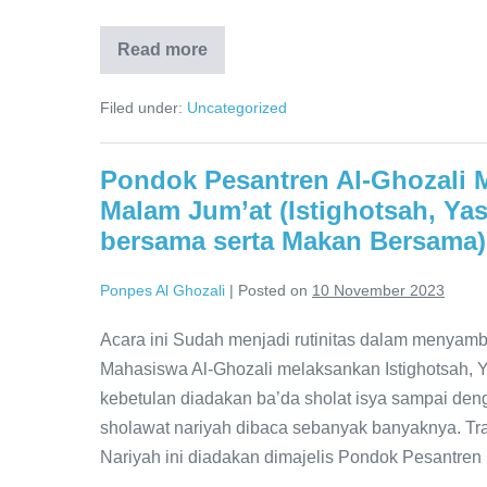
Read more
Kegiatan
Muhadatsah
Pondok
Filed under:
Uncategorized
Pesantren
Mahasiswa
Al-
Ghozali
Pondok Pesantren Al-Ghozali M
Kota
Cirebon
Malam Jum’at (Istighotsah, Ya
dilaksanakan
di
bersama serta Makan Bersama)
Depan
Gedung
FITK
Ponpes Al Ghozali
|
Posted on
10 November 2023
–
IAIN
Syekh
Acara ini Sudah menjadi rutinitas dalam menyamb
Nurjati
Mahasiswa Al-Ghozali melaksankan Istighotsah, Y
Cirebon.
kebetulan diadakan ba’da sholat isya sampai de
sholawat nariyah dibaca sebanyak banyaknya. Tra
Nariyah ini diadakan dimajelis Pondok Pesantre