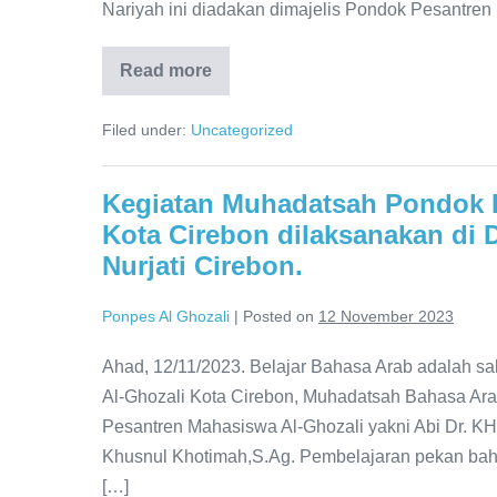
Nariyah ini diadakan dimajelis Pondok Pesantre
Read more
Pondok
Pesantren
Al-
Filed under:
Uncategorized
Ghozali
Menggelar
Acara
Rutinan
Kegiatan Muhadatsah Pondok 
Setiap
Malam
Kota Cirebon dilaksanakan di
Jum’at
(Istighotsah,
Nurjati Cirebon.
Yasinan,
Sholawat
Nariyah,
Ponpes Al Ghozali
|
Posted on
12 November 2023
Berdo’a
bersama
serta
Ahad, 12/11/2023. Belajar Bahasa Arab adalah 
Makan
Al-Ghozali Kota Cirebon, Muhadatsah Bahasa Ara
Bersama).
Pesantren Mahasiswa Al-Ghozali yakni Abi Dr. KH.
Khusnul Khotimah,S.Ag. Pembelajaran pekan baha
[…]