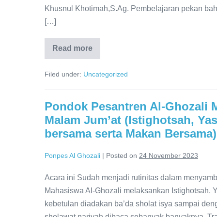
Khusnul Khotimah,S.Ag. Pembelajaran pekan baha
[…]
Read more
Kegiatan
Muhadatsah
Pondok
Filed under:
Uncategorized
Pesantren
Mahasiswa
Al-
Ghozali
Pondok Pesantren Al-Ghozali M
Kota
Cirebon
Malam Jum’at (Istighotsah, Ya
dilaksanakan
di
bersama serta Makan Bersama)
Mushola
Ponpes Al Ghozali
|
Posted on
24 November 2023
Acara ini Sudah menjadi rutinitas dalam menyamb
Mahasiswa Al-Ghozali melaksankan Istighotsah, Y
kebetulan diadakan ba’da sholat isya sampai de
sholawat nariyah dibaca sebanyak banyaknya. Tra