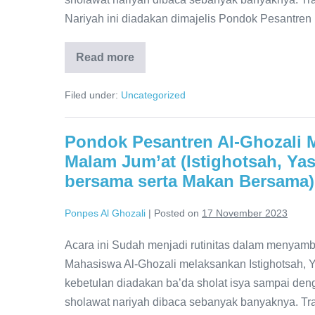
Nariyah ini diadakan dimajelis Pondok Pesantre
Read more
Pondok
Pesantren
Al-
Filed under:
Uncategorized
Ghozali
Menggelar
Acara
Rutinan
Pondok Pesantren Al-Ghozali M
Setiap
Malam
Malam Jum’at (Istighotsah, Ya
Jum’at
(Istighotsah,
bersama serta Makan Bersama)
Yasinan,
Sholawat
Nariyah,
Ponpes Al Ghozali
|
Posted on
17 November 2023
Berdo’a
bersama
serta
Acara ini Sudah menjadi rutinitas dalam menyamb
Makan
Mahasiswa Al-Ghozali melaksankan Istighotsah, Y
Bersama).
kebetulan diadakan ba’da sholat isya sampai de
sholawat nariyah dibaca sebanyak banyaknya. Tra