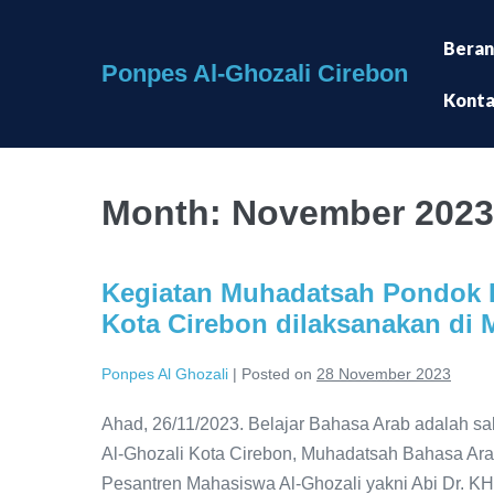
Skip
to
Bera
Ponpes Al-Ghozali Cirebon
content
Kont
Month:
November 2023
Kegiatan Muhadatsah Pondok 
Kota Cirebon dilaksanakan di
Ponpes Al Ghozali
|
Posted on
28 November 2023
Ahad, 26/11/2023. Belajar Bahasa Arab adalah 
Al-Ghozali Kota Cirebon, Muhadatsah Bahasa Ara
Pesantren Mahasiswa Al-Ghozali yakni Abi Dr. KH.