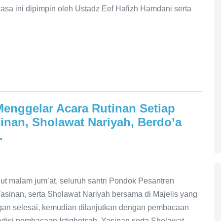
sa ini dipimpin oleh Ustadz Eef Hafizh Hamdani serta
enggelar Acara Rutinan Setiap
sinan, Sholawat Nariyah, Berdo’a
.
ut malam jum’at, seluruh santri Pondok Pesantren
asinan, serta Sholawat Nariyah bersama di Majelis yang
ngan selesai, kemudian dilanjutkan dengan pembacaan
disi pembacaan Istighotsah, Yasinan serta Sholawat