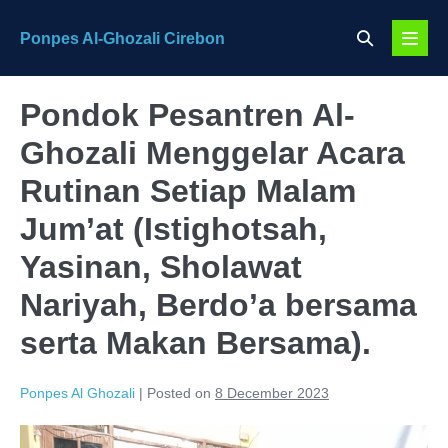
Skip
Search
Ponpes Al-Ghozali Cirebon
to
Menu
Toggle
content
Toggl
Pondok Pesantren Al-
Ghozali Menggelar Acara
Rutinan Setiap Malam
Jum’at (Istighotsah,
Yasinan, Sholawat
Nariyah, Berdo’a bersama
serta Makan Bersama).
Ponpes Al Ghozali
|
Posted on
8 December 2023