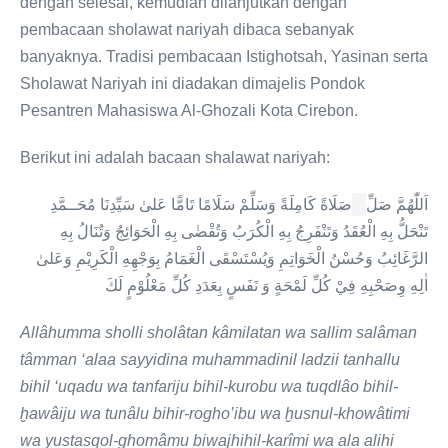
dengan selesai, kemudian dilanjutkan dengan
pembacaan sholawat nariyah dibaca sebanyak
banyaknya. Tradisi pembacaan Istighotsah, Yasinan serta
Sholawat Nariyah ini diadakan dimajelis Pondok
Pesantren Mahasiswa Al-Ghozali Kota Cirebon.
Berikut ini adalah bacaan shalawat nariyah:
اَللّٰهُمَّ صَلِّ
صَلَاةً كَامِلَةً وَسَلِّمْ سَلَامًا تَامًّا عَلىٰ سَيِّدِنَا مُحَــمَّدِ
تَنْحَلُّ بِهِ الْعُقَدُ وَتَنْفَرِجُ بِهِ الْكُرَبُ وَتُقْضٰى بِهِ الْحَوَائِجُ وَتُنَالُ بِهِ
الرَّغَائِبُ وَحُسْنُ الْخَوَاتِمِ وَيُسْتَسْقَى الْغَمَامُ بِوَجْهِهِ الْكَرِيْمِ وَعَلىٰ
اٰلِهِ وِصَحْبِهِ فِيْ كُلِّ لَمْحَةٍ وَ نَفَسٍ بِعَدَدِ كُلِّ مَعْلُوْمٍ لَكَ
Allâhumma sholli sholâtan kâmilatan wa sallim salâman
tâmman ‘alaa sayyidina muhammadinil ladzii tanhallu
bihil ‘uqadu wa tanfariju bihil-kurobu wa tuqdlâo bihil-
ḫawâiju wa tunâlu bihir-rogho’ibu wa ḫusnul-khowâtimi
wa yustasqol-ghomâmu biwajhihil-karîmi wa ala alihi