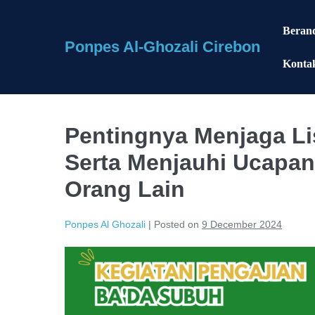
Skip
to
Beran
Ponpes Al-Ghozali Cirebon
content
Konta
Pentingnya Menjaga Li
Serta Menjauhi Ucapan
Orang Lain
Ponpes Al Ghozali
|
Posted on
9 December 2024