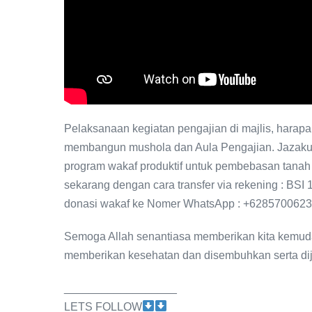
Pelaksanaan kegiatan pengajian di majlis, hara
membangun mushola dan Aula Pengajian. Jazakum
program wakaf produktif untuk pembebasan tanah
sekarang dengan cara transfer via rekening : BSI
donasi wakaf ke Nomer WhatsApp : +6285700623
Semoga Allah senantiasa memberikan kita kemuda
memberikan kesehatan dan disembuhkan serta dij
__________________
LETS FOLLOW