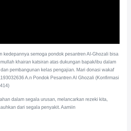
pan kedepannya semoga pondok pesantren Al-Ghozali bisa
ullah khairan katsiran atas dukungan bapak/ibu dalam
 dan pembangunan kelas pengajian. Mari donasi wakaf
 1193032636 A.n Pondok Pesantren Al Ghozali (Konfirmasi
414)
han dalam segala urusan, melancarkan rezeki kita,
auhkan dari segala penyakit. Aamiin