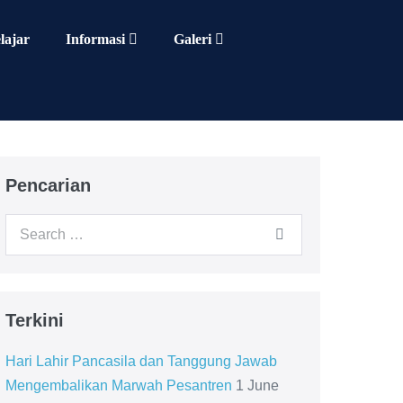
lajar
Informasi
Galeri
Pencarian
Search
for:
Terkini
Hari Lahir Pancasila dan Tanggung Jawab
Mengembalikan Marwah Pesantren
1 June