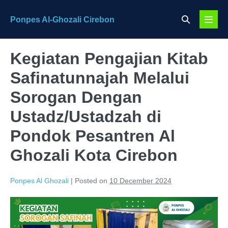
Skip
Search
Ponpes Al-Ghozali Cirebon
to
Menu
Toggle
content
Toggl
Kegiatan Pengajian Kitab
Safinatunnajah Melalui
Sorogan Dengan
Ustadz/Ustadzah di
Pondok Pesantren Al
Ghozali Kota Cirebon
Ponpes Al Ghozali
|
Posted on
10 December 2024