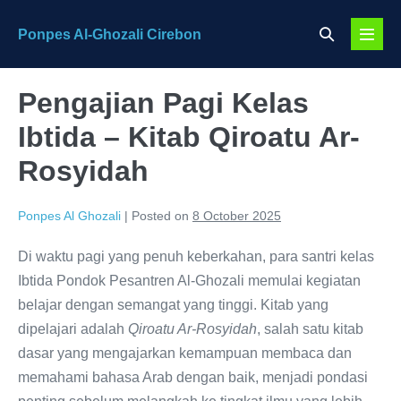
Skip
Search
Ponpes Al-Ghozali Cirebon
to
Menu
Toggle
content
Toggl
Pengajian Pagi Kelas
Ibtida – Kitab Qiroatu Ar-
Rosyidah
Ponpes Al Ghozali
|
Posted on
8 October 2025
Di waktu pagi yang penuh keberkahan, para santri kelas
Ibtida Pondok Pesantren Al-Ghozali memulai kegiatan
belajar dengan semangat yang tinggi. Kitab yang
dipelajari adalah
Qiroatu Ar-Rosyidah
, salah satu kitab
dasar yang mengajarkan kemampuan membaca dan
memahami bahasa Arab dengan baik, menjadi pondasi