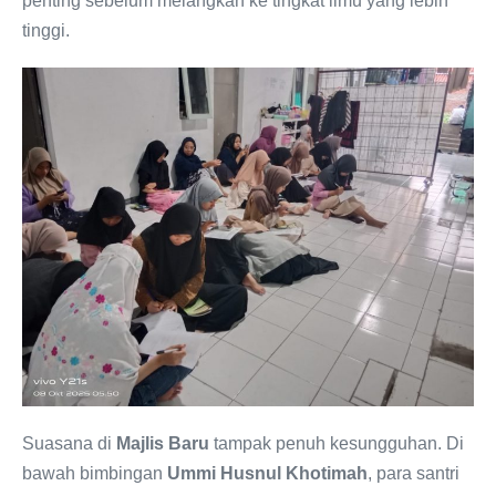
penting sebelum melangkah ke tingkat ilmu yang lebih
tinggi.
Suasana di
Majlis Baru
tampak penuh kesungguhan. Di
bawah bimbingan
Ummi Husnul Khotimah
, para santri