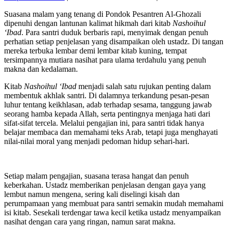
Suasana malam yang tenang di Pondok Pesantren Al-Ghozali
dipenuhi dengan lantunan kalimat hikmah dari kitab
Nashoihul
‘Ibad
. Para santri duduk berbaris rapi, menyimak dengan penuh
perhatian setiap penjelasan yang disampaikan oleh ustadz. Di tangan
mereka terbuka lembar demi lembar kitab kuning, tempat
tersimpannya mutiara nasihat para ulama terdahulu yang penuh
makna dan kedalaman.
Kitab
Nashoihul ‘Ibad
menjadi salah satu rujukan penting dalam
membentuk akhlak santri. Di dalamnya terkandung pesan-pesan
luhur tentang keikhlasan, adab terhadap sesama, tanggung jawab
seorang hamba kepada Allah, serta pentingnya menjaga hati dari
sifat-sifat tercela. Melalui pengajian ini, para santri tidak hanya
belajar membaca dan memahami teks Arab, tetapi juga menghayati
nilai-nilai moral yang menjadi pedoman hidup sehari-hari.
Setiap malam pengajian, suasana terasa hangat dan penuh
keberkahan. Ustadz memberikan penjelasan dengan gaya yang
lembut namun mengena, sering kali diselingi kisah dan
perumpamaan yang membuat para santri semakin mudah memahami
isi kitab. Sesekali terdengar tawa kecil ketika ustadz menyampaikan
nasihat dengan cara yang ringan, namun sarat makna.