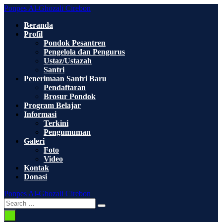
Skip
Ponpes Al-Ghozali Cirebon
to
Beranda
content
Profil
Pondok Pesantren
Pengelola dan Pengurus
Ustaz/Ustazah
Santri
Penerimaan Santri Baru
Pendaftaran
Brosur Pondok
Program Belajar
Informasi
Terkini
Pengumuman
Galeri
Foto
Video
Kontak
Donasi
Ponpes Al-Ghozali Cirebon
Search
Search
Toggle
for:
Menu