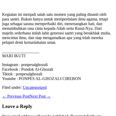
Kegiatan ini menjadi salah satu momen yang paling dinanti oleh
para santri. Bukan hanya untuk memperdalam ilmu agama, tetapi
juga sebagai sarana memperbaiki diri, menenangkan hati, dan
menumbuhkan rasa cinta kepada Allah serta Rasul-Nya. Dari
majelis sederhana inilah lahir generasi santri yang berakhlak mulia,
mencintai ilmu, dan siap mengamalkan apa yang telah mereka
pelajari demi kemaslahatan umat.
__________________
MARI IKUTI
Instagram : ponpesalghozali
Facebook : Pondok Al-Ghozali
Tiktok : ponpesalghozali
Youtube : PONPES AL-GHOZALI CIREBON
Filed under:
Uncategorized
Post
← Previous Post
Next Post →
Navigation
Leave a Reply