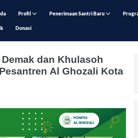
nda
Profil
Penerimaan Santri Baru
Progr
ak
Donasi
n Demak dan Khulasoh
Pesantren Al Ghozali Kota