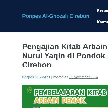
Skip
to
Bera
Ponpes Al-Ghozali Cirebon
content
Kont
Pengajian Kitab Arbai
Nurul Yaqin di Pondok 
Cirebon
Ponpes Al Ghozali
|
Posted on
11 November 2024