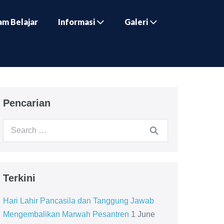
am Belajar
Informasi
Galeri
Pencarian
Search
for:
Terkini
Hari Lahir Pancasila dan Tanggung Jawab
Mengembalikan Marwah Pesantren
1 June