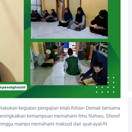
melakukan kegiatan pengajian kitab Arbain Demak bersama
u meningkatkan kemampuan memahami Ilmu Nahwu, Shorof
hingga mampu memahami maksud dari ayat-ayat Al