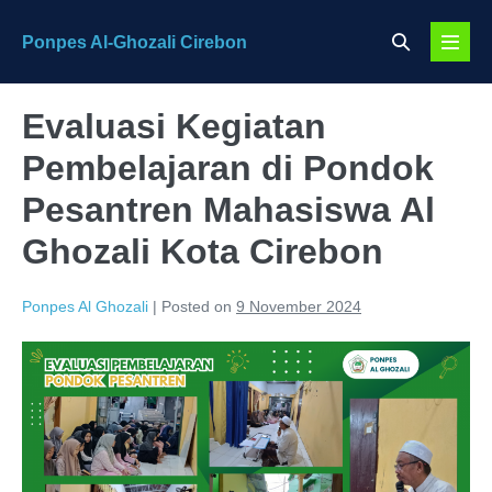
Skip
Search
Ponpes Al-Ghozali Cirebon
to
Menu
Toggle
content
Toggl
Evaluasi Kegiatan
Pembelajaran di Pondok
Pesantren Mahasiswa Al
Ghozali Kota Cirebon
Ponpes Al Ghozali
|
Posted on
9 November 2024