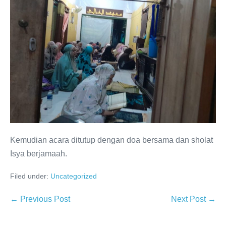
Kemudian acara ditutup dengan doa bersama dan sholat
Isya berjamaah.
Filed under:
Uncategorized
Post
← Previous Post
Next Post →
Navigation