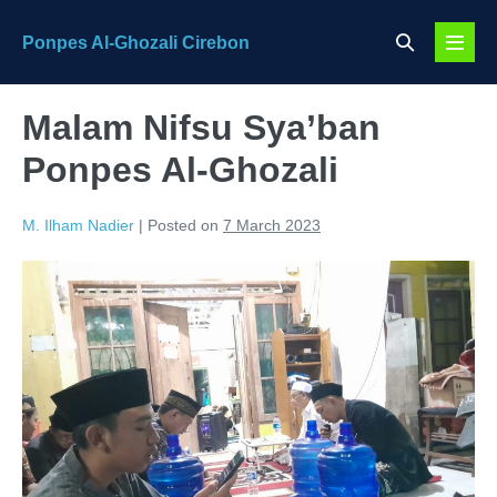
Skip
Search
Ponpes Al-Ghozali Cirebon
to
Menu
Toggle
content
Toggl
Malam Nifsu Sya’ban
Ponpes Al-Ghozali
M. Ilham Nadier
|
Posted on
7 March 2023