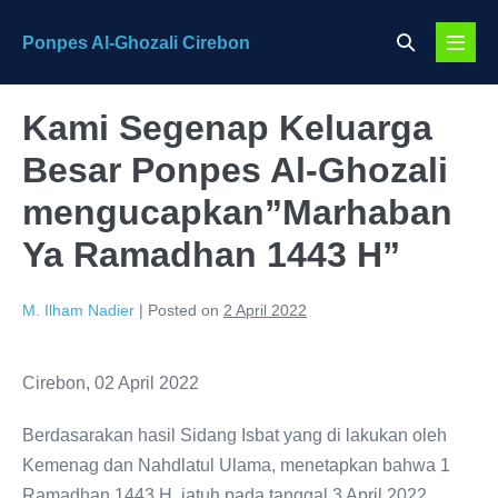
Skip
Search
Ponpes Al-Ghozali Cirebon
to
Menu
Toggle
content
Toggl
Kami Segenap Keluarga
Besar Ponpes Al-Ghozali
mengucapkan”Marhaban
Ya Ramadhan 1443 H”
M. Ilham Nadier
|
Posted on
2 April 2022
Cirebon, 02 April 2022
Berdasarakan hasil Sidang Isbat yang di lakukan oleh
Kemenag dan Nahdlatul Ulama, menetapkan bahwa 1
Ramadhan 1443 H, jatuh pada tanggal 3 April 2022.