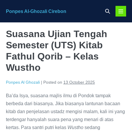
Skip
Search
Ponpes Al-Ghozali Cirebon
to
Menu
Toggle
content
Toggl
Suasana Ujian Tengah
Semester (UTS) Kitab
Fathul Qorib – Kelas
Wustho
Ponpes Al Ghozali
|
Posted on
13 October 2025
Ba’da Isya, suasana majlis ilmu di Pondok tampak
berbeda dari biasanya. Jika biasanya lantunan bacaan
kitab dan penjelasan ustadz mengisi malam, kali ini yang
terdengar hanyalah suara pena yang menari di atas
kertas. Para santri putri kelas
Wustho
sedang