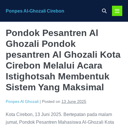
Skip
Search
Ponpes Al-Ghozali Cirebon
to
Menu
Toggle
content
Toggl
Pondok Pesantren Al
Ghozali Pondok
pesantren Al Ghozali Kota
Cirebon Melalui Acara
Istighotsah Membentuk
Sistem Yang Maksimal
Ponpes Al Ghozali
|
Posted on
13 June 2025
Kota Cirebon, 13 Juni 2025. Bertepatan pada malam
jumat, Pondok Pesantren Mahasiswa Al-Ghozali Kota