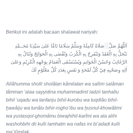
Berikut ini adalah bacaan shalawat nariyah:
اَللّٰهُمَّ صَلِّ
صَلَاةً كَامِلَةً وَسَلِّمْ سَلَامًا تَامًّا عَلىٰ سَيِّدِنَا مُحَــمَّدِ
تَنْحَلُّ بِهِ الْعُقَدُ وَتَنْفَرِجُ بِهِ الْكُرَبُ وَتُقْضٰى بِهِ الْحَوَائِجُ وَتُنَالُ بِهِ
الرَّغَائِبُ وَحُسْنُ الْخَوَاتِمِ وَيُسْتَسْقَى الْغَمَامُ بِوَجْهِهِ الْكَرِيْمِ وَعَلىٰ
اٰلِهِ وِصَحْبِهِ فِيْ كُلِّ لَمْحَةٍ وَ نَفَسٍ بِعَدَدِ كُلِّ مَعْلُوْمٍ لَكَ
Allâhumma sholli sholâtan kâmilatan wa sallim salâman
tâmman ‘alaa sayyidina muhammadinil ladzii tanhallu
bihil ‘uqadu wa tanfariju bihil-kurobu wa tuqdlâo bihil-
ḫawâiju wa tunâlu bihir-rogho’ibu wa ḫusnul-khowâtimi
wa yustasqol-ghomâmu biwajhihil-karîmi wa ala alihi
washohbihi dii kulli lamhatin wa nafas ini bi’adadi kulli
ma`lûmilak.