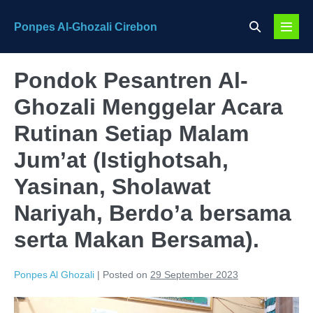
Skip
Search
Ponpes Al-Ghozali Cirebon
to
Menu
Toggle
content
Toggl
Pondok Pesantren Al-
Ghozali Menggelar Acara
Rutinan Setiap Malam
Jum’at (Istighotsah,
Yasinan, Sholawat
Nariyah, Berdo’a bersama
serta Makan Bersama).
Ponpes Al Ghozali
|
Posted on
29 September 2023