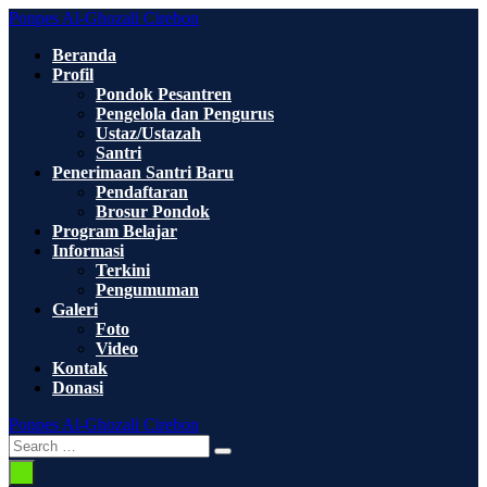
Skip
Ponpes Al-Ghozali Cirebon
to
Beranda
content
Profil
Pondok Pesantren
Pengelola dan Pengurus
Ustaz/Ustazah
Santri
Penerimaan Santri Baru
Pendaftaran
Brosur Pondok
Program Belajar
Informasi
Terkini
Pengumuman
Galeri
Foto
Video
Kontak
Donasi
Ponpes Al-Ghozali Cirebon
Search
Search
Toggle
for:
Menu