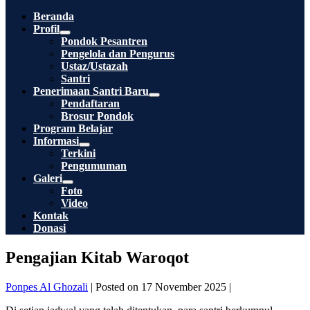
Toggle
Beranda
Profil
Menu
Pondok Pesantren
Toggle
Pengelola dan Pengurus
Ustaz/Ustazah
Santri
Penerimaan Santri Baru
Menu
Pendaftaran
Toggle
Brosur Pondok
Program Belajar
Informasi
Menu
Terkini
Toggle
Pengumuman
Galeri
Menu
Foto
Toggle
Video
Kontak
Donasi
Pengajian Kitab Waroqot
Ponpes Al Ghozali
|
Posted on
17 November 2025
|