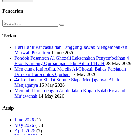
Pencarian
Search
for:
Terkini
Hari Lahir Pancasila dan Tanggung Jawab Mengembalikan
Marwah Pesantren
1 June 2026
Pondok Pesantren Al Ghozali Laksanakan Penyembelihan 4
Ekor Kambing Qurban pada Idul Adha 1447 H
28 May 2026
Menjelang Idul Adha, Majelis Al-Ghozali Bahas Persiapan
Diri dan Harta untuk Qurban
17 May 2026
🌅 Keutamaan Shalat Subuh: Siapa Menjaganya, Allah
Menjaganya
16 May 2026
Menuntut Ilmu dengan Adab dalam Kajian Kitab Risalatul
Mu’awanah
14 May 2026
Arsip
June 2026
(1)
May 2026
(13)
April 2026
(5)