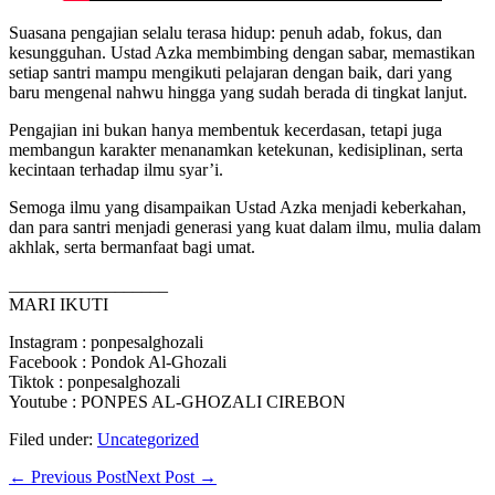
Suasana pengajian selalu terasa hidup: penuh adab, fokus, dan
kesungguhan. Ustad Azka membimbing dengan sabar, memastikan
setiap santri mampu mengikuti pelajaran dengan baik, dari yang
baru mengenal nahwu hingga yang sudah berada di tingkat lanjut.
Pengajian ini bukan hanya membentuk kecerdasan, tetapi juga
membangun karakter menanamkan ketekunan, kedisiplinan, serta
kecintaan terhadap ilmu syar’i.
Semoga ilmu yang disampaikan Ustad Azka menjadi keberkahan,
dan para santri menjadi generasi yang kuat dalam ilmu, mulia dalam
akhlak, serta bermanfaat bagi umat.
__________________
MARI IKUTI
Instagram : ponpesalghozali
Facebook : Pondok Al-Ghozali
Tiktok : ponpesalghozali
Youtube : PONPES AL-GHOZALI CIREBON
Filed under:
Uncategorized
Post
← Previous Post
Next Post →