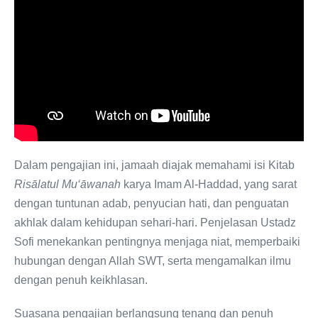
Dalam pengajian ini, jamaah diajak memahami isi Kitab
Risālatul Mu‘āwanah
karya Imam Al-Haddad, yang sarat
dengan tuntunan adab, penyucian hati, dan penguatan
akhlak dalam kehidupan sehari-hari. Penjelasan Ustadz
Sofi menekankan pentingnya menjaga niat, memperbaiki
hubungan dengan Allah SWT, serta mengamalkan ilmu
dengan penuh keikhlasan.
Suasana pengajian berlangsung tenang dan penuh