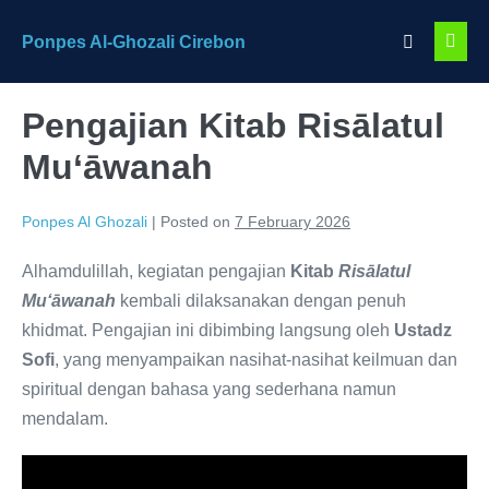
Skip
Search
Ponpes Al-Ghozali Cirebon
to
Men
Toggle
content
Togg
Pengajian Kitab Risālatul
Mu‘āwanah
Ponpes Al Ghozali
|
Posted on
7 February 2026
Alhamdulillah, kegiatan pengajian
Kitab
Risālatul
Mu‘āwanah
kembali dilaksanakan dengan penuh
khidmat. Pengajian ini dibimbing langsung oleh
Ustadz
Sofi
, yang menyampaikan nasihat-nasihat keilmuan dan
spiritual dengan bahasa yang sederhana namun
mendalam.