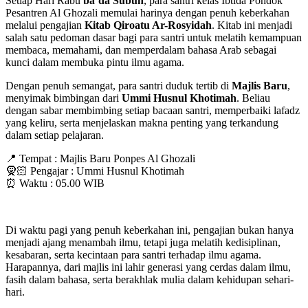
Setiap Hari Rabu
ba’da Subuh
, para santri kelas Ibtida Pondok
Pesantren Al Ghozali memulai harinya dengan penuh keberkahan
melalui pengajian
Kitab Qiroatu Ar-Rosyidah
. Kitab ini menjadi
salah satu pedoman dasar bagi para santri untuk melatih kemampuan
membaca, memahami, dan memperdalam bahasa Arab sebagai
kunci dalam membuka pintu ilmu agama.
Dengan penuh semangat, para santri duduk tertib di
Majlis Baru
,
menyimak bimbingan dari
Ummi Husnul Khotimah
. Beliau
dengan sabar membimbing setiap bacaan santri, memperbaiki lafadz
yang keliru, serta menjelaskan makna penting yang terkandung
dalam setiap pelajaran.
📍 Tempat : Majlis Baru Ponpes Al Ghozali
🧕🏻 Pengajar : Ummi Husnul Khotimah
⏰ Waktu : 05.00 WIB
Di waktu pagi yang penuh keberkahan ini, pengajian bukan hanya
menjadi ajang menambah ilmu, tetapi juga melatih kedisiplinan,
kesabaran, serta kecintaan para santri terhadap ilmu agama.
Harapannya, dari majlis ini lahir generasi yang cerdas dalam ilmu,
fasih dalam bahasa, serta berakhlak mulia dalam kehidupan sehari-
hari.