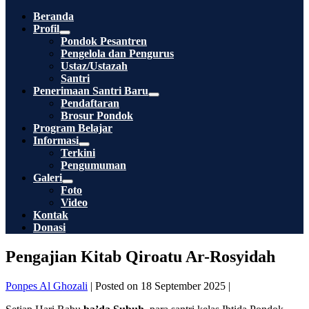
Toggle
Beranda
Profil
Menu
Pondok Pesantren
Toggle
Pengelola dan Pengurus
Ustaz/Ustazah
Santri
Penerimaan Santri Baru
Menu
Pendaftaran
Toggle
Brosur Pondok
Program Belajar
Informasi
Menu
Terkini
Toggle
Pengumuman
Galeri
Menu
Foto
Toggle
Video
Kontak
Donasi
Pengajian Kitab Qiroatu Ar-Rosyidah
Ponpes Al Ghozali
|
Posted on
18 September 2025
|