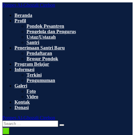
Skip
Ponpes Al-Ghozali Cirebon
to
Beranda
content
Profil
Pondok Pesantren
Pengelola dan Pengurus
Ustaz/Ustazah
Santri
Penerimaan Santri Baru
Pendaftaran
Brosur Pondok
Program Belajar
Informasi
Terkini
Pengumuman
Galeri
Foto
Video
Kontak
Donasi
Ponpes Al-Ghozali Cirebon
Search
Search
Toggle
for:
Menu