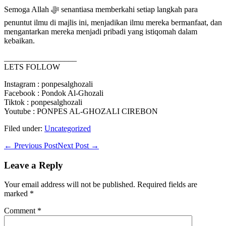
Semoga Allah ﷻ senantiasa memberkahi setiap langkah para
penuntut ilmu di majlis ini, menjadikan ilmu mereka bermanfaat, dan
mengantarkan mereka menjadi pribadi yang istiqomah dalam
kebaikan.
__________________
LETS FOLLOW
Instagram : ponpesalghozali
Facebook : Pondok Al-Ghozali
Tiktok : ponpesalghozali
Youtube : PONPES AL-GHOZALI CIREBON
Filed under:
Uncategorized
Post
← Previous Post
Next Post →
Navigation
Leave a Reply
Your email address will not be published.
Required fields are
marked
*
Comment
*