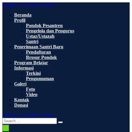
Skip
Ponpes Al-Ghozali Cirebon
to
Beranda
content
Profil
Pondok Pesantren
Pengelola dan Pengurus
Ustaz/Ustazah
Santri
Penerimaan Santri Baru
Pendaftaran
Brosur Pondok
Program Belajar
Informasi
Terkini
Pengumuman
Galeri
Foto
Video
Kontak
Donasi
Ponpes Al-Ghozali Cirebon
Search
Search
Toggle
for:
Menu