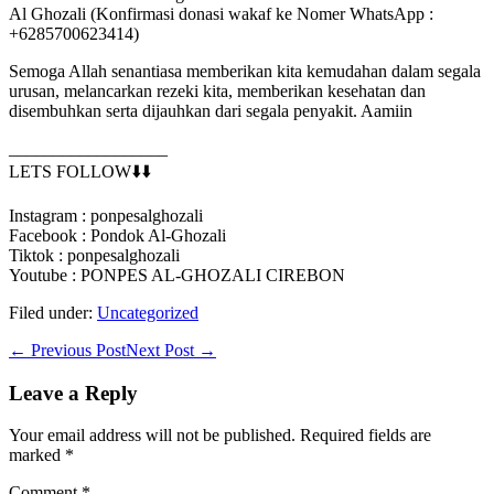
Al Ghozali (Konfirmasi donasi wakaf ke Nomer WhatsApp :
+6285700623414)
Semoga Allah senantiasa memberikan kita kemudahan dalam segala
urusan, melancarkan rezeki kita, memberikan kesehatan dan
disembuhkan serta dijauhkan dari segala penyakit. Aamiin
__________________
LETS FOLLOW⬇️⬇️
Instagram : ponpesalghozali
Facebook : Pondok Al-Ghozali
Tiktok : ponpesalghozali
Youtube : PONPES AL-GHOZALI CIREBON
Filed under:
Uncategorized
Post
← Previous Post
Next Post →
Navigation
Leave a Reply
Your email address will not be published.
Required fields are
marked
*
Comment
*