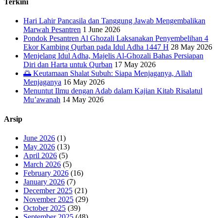
Terkini
Hari Lahir Pancasila dan Tanggung Jawab Mengembalikan
Marwah Pesantren
1 June 2026
Pondok Pesantren Al Ghozali Laksanakan Penyembelihan 4
Ekor Kambing Qurban pada Idul Adha 1447 H
28 May 2026
Menjelang Idul Adha, Majelis Al-Ghozali Bahas Persiapan
Diri dan Harta untuk Qurban
17 May 2026
🌅 Keutamaan Shalat Subuh: Siapa Menjaganya, Allah
Menjaganya
16 May 2026
Menuntut Ilmu dengan Adab dalam Kajian Kitab Risalatul
Mu’awanah
14 May 2026
Arsip
June 2026
(1)
May 2026
(13)
April 2026
(5)
March 2026
(5)
February 2026
(16)
January 2026
(7)
December 2025
(21)
November 2025
(29)
October 2025
(39)
September 2025
(48)