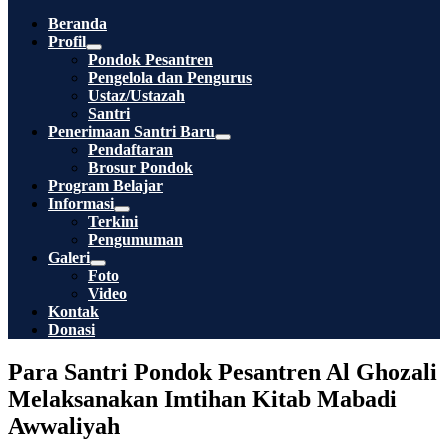
Toggle
Beranda
Profil
Menu
Pondok Pesantren
Toggle
Pengelola dan Pengurus
Ustaz/Ustazah
Santri
Penerimaan Santri Baru
Menu
Pendaftaran
Toggle
Brosur Pondok
Program Belajar
Informasi
Menu
Terkini
Toggle
Pengumuman
Galeri
Menu
Foto
Toggle
Video
Kontak
Donasi
Para Santri Pondok Pesantren Al Ghozali
Melaksanakan Imtihan Kitab Mabadi
Awwaliyah