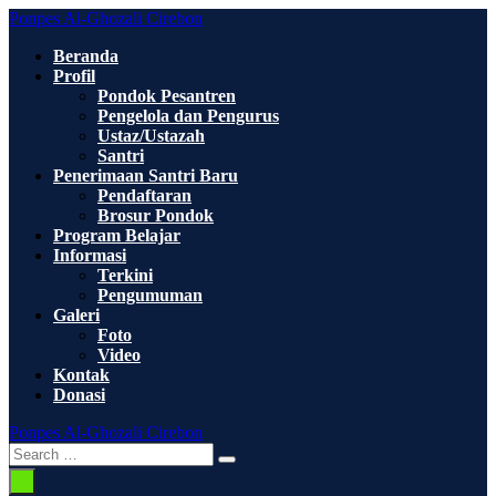
Skip
Ponpes Al-Ghozali Cirebon
to
Beranda
content
Profil
Pondok Pesantren
Pengelola dan Pengurus
Ustaz/Ustazah
Santri
Penerimaan Santri Baru
Pendaftaran
Brosur Pondok
Program Belajar
Informasi
Terkini
Pengumuman
Galeri
Foto
Video
Kontak
Donasi
Ponpes Al-Ghozali Cirebon
Search
Search
Toggle
for:
Menu