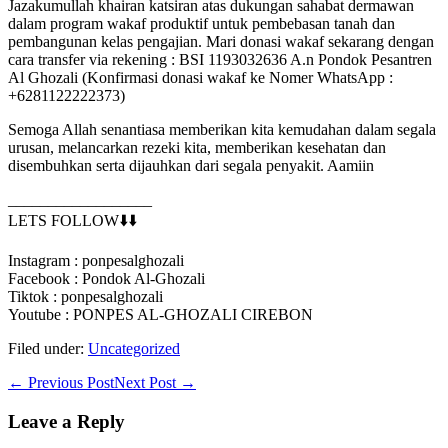
Jazakumullah khairan katsiran atas dukungan sahabat dermawan
dalam program wakaf produktif untuk pembebasan tanah dan
pembangunan kelas pengajian. Mari donasi wakaf sekarang dengan
cara transfer via rekening : BSI 1193032636 A.n Pondok Pesantren
Al Ghozali (Konfirmasi donasi wakaf ke Nomer WhatsApp :
+6281122222373)
Semoga Allah senantiasa memberikan kita kemudahan dalam segala
urusan, melancarkan rezeki kita, memberikan kesehatan dan
disembuhkan serta dijauhkan dari segala penyakit. Aamiin
__________________
LETS FOLLOW⬇️⬇️
Instagram : ponpesalghozali
Facebook : Pondok Al-Ghozali
Tiktok : ponpesalghozali
Youtube : PONPES AL-GHOZALI CIREBON
Filed under:
Uncategorized
Post
← Previous Post
Next Post →
Navigation
Leave a Reply