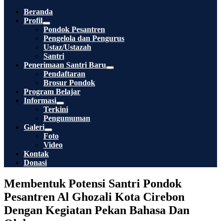
Toggle
Beranda
Profil
Menu
Pondok Pesantren
Toggle
Pengelola dan Pengurus
Ustaz/Ustazah
Santri
Penerimaan Santri Baru
Menu
Pendaftaran
Toggle
Brosur Pondok
Program Belajar
Informasi
Menu
Terkini
Toggle
Pengumuman
Galeri
Menu
Foto
Toggle
Video
Kontak
Donasi
Membentuk Potensi Santri Pondok
Pesantren Al Ghozali Kota Cirebon
Dengan Kegiatan Pekan Bahasa Dan