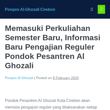
Skip
Search
Ponpes Al-Ghozali Cirebon
to
Men
Toggle
content
Togg
Memasuki Perkuliahan
Semester Baru, Informasi
Baru Pengajian Reguler
Pondok Pesantren Al
Ghozali
Ponpes Al Ghozali
|
Posted on
8 February 2025
Pondok Pesantren Al Ghozali Kota Cirebon akan
memulai pengajian reguler yang dilaksanakan setiap