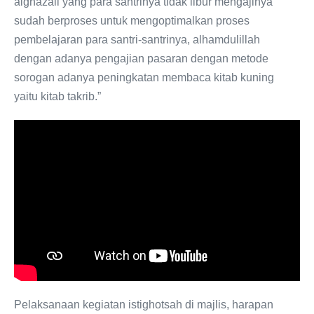
alghazali yang para santrinya tidak libur mengajinya
sudah berproses untuk mengoptimalkan proses
pembelajaran para santri-santrinya, alhamdulillah
dengan adanya pengajian pasaran dengan metode
sorogan adanya peningkatan membaca kitab kuning
yaitu kitab takrib.”
Pelaksanaan kegiatan istighotsah di majlis, harapan