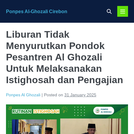
Skip
Search
Ponpes Al-Ghozali Cirebon
to
Menu
Toggle
content
Toggl
Liburan Tidak
Menyurutkan Pondok
Pesantren Al Ghozali
Untuk Melaksanakan
Istighosah dan Pengajian
Ponpes Al Ghozali
|
Posted on
31 January 2025