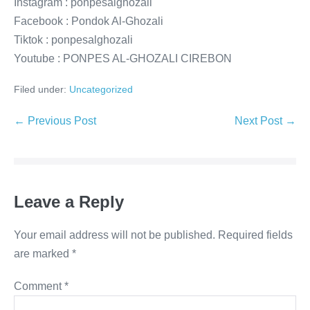
Instagram : ponpesalghozali
Facebook : Pondok Al-Ghozali
Tiktok : ponpesalghozali
Youtube : PONPES AL-GHOZALI CIREBON
Filed under:
Uncategorized
Post
← Previous Post
Next Post →
Navigation
Leave a Reply
Your email address will not be published.
Required fields
are marked
*
Comment
*