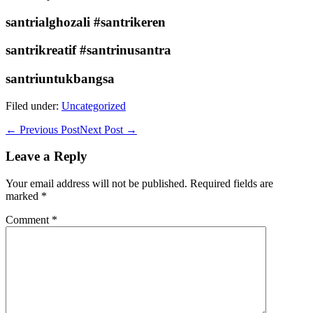
santrialghozali #santrikeren
santrikreatif #santrinusantra
santriuntukbangsa
Filed under:
Uncategorized
Post
← Previous Post
Next Post →
Navigation
Leave a Reply
Your email address will not be published.
Required fields are
marked
*
Comment
*