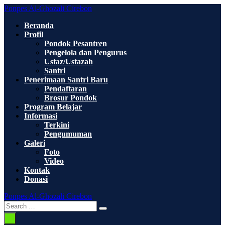
Skip
Ponpes Al-Ghozali Cirebon
to
Beranda
content
Profil
Pondok Pesantren
Pengelola dan Pengurus
Ustaz/Ustazah
Santri
Penerimaan Santri Baru
Pendaftaran
Brosur Pondok
Program Belajar
Informasi
Terkini
Pengumuman
Galeri
Foto
Video
Kontak
Donasi
Ponpes Al-Ghozali Cirebon
Search
Search
Toggle
for:
Menu