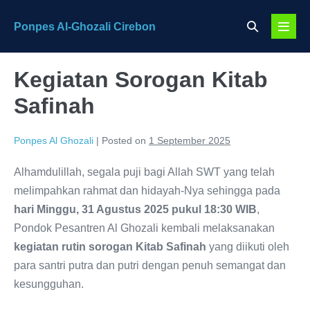
Skip
Search
Ponpes Al-Ghozali Cirebon
to
Menu
Toggle
content
Toggl
Kegiatan Sorogan Kitab
Safinah
Ponpes Al Ghozali
|
Posted on
1 September 2025
Alhamdulillah, segala puji bagi Allah SWT yang telah
melimpahkan rahmat dan hidayah-Nya sehingga pada
hari Minggu, 31 Agustus 2025 pukul 18:30 WIB
,
Pondok Pesantren Al Ghozali kembali melaksanakan
kegiatan rutin sorogan Kitab Safinah
yang diikuti oleh
para santri putra dan putri dengan penuh semangat dan
kesungguhan.