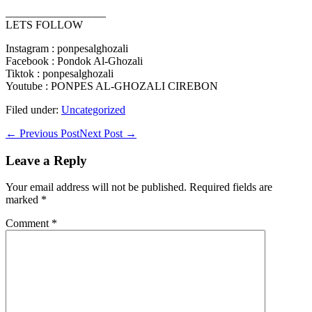
__________________
LETS FOLLOW
Instagram : ponpesalghozali
Facebook : Pondok Al-Ghozali
Tiktok : ponpesalghozali
Youtube : PONPES AL-GHOZALI CIREBON
Filed under:
Uncategorized
Post
← Previous Post
Next Post →
Navigation
Leave a Reply
Your email address will not be published.
Required fields are
marked
*
Comment
*