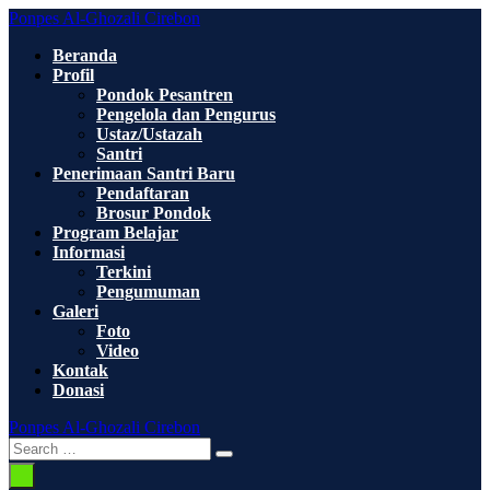
Skip
Ponpes Al-Ghozali Cirebon
to
Beranda
content
Profil
Pondok Pesantren
Pengelola dan Pengurus
Ustaz/Ustazah
Santri
Penerimaan Santri Baru
Pendaftaran
Brosur Pondok
Program Belajar
Informasi
Terkini
Pengumuman
Galeri
Foto
Video
Kontak
Donasi
Ponpes Al-Ghozali Cirebon
Search
Search
Toggle
for:
Menu