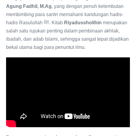
Agung Fadhil, M.Ag
, yang dengan penuh kelembutan
membimbing para santri memahami kandungan hadis-
hadis Rasulullah ﷺ. Kitab
Riyadussholihin
merupakan
salah satu rujukan penting dalam pembinaan akhlak,
ibadah, dan adab Islami, sehingga sangat tepat dijadikan
bekal utama bagi para penuntut ilmu.