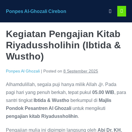
Skip
Search
Ponpes Al-Ghozali Cirebon
to
Men
Toggle
content
Togg
Kegiatan Pengajian Kitab
Riyadussholihin (Ibtida &
Wustho)
Ponpes Al Ghozali
|
Posted on
8 September 2025
Alhamdulillah, segala puji hanya milik Allah ﷻ. Pada
pagi hari yang penuh berkah, tepat pukul
05.00 WIB
, para
santri tingkat
Ibtida & Wustho
berkumpul di
Majlis
Pondok Pesantren Al Ghozali
untuk mengikuti
pengajian kitab Riyadussholihin
.
Pengajian mulia ini dipimpin langsung oleh
Abi Dr. KH.