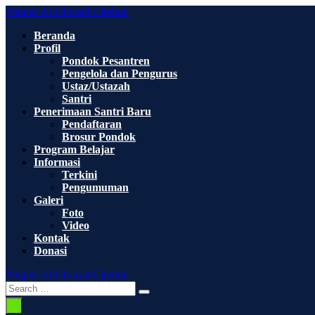
Skip
Ponpes Al-Ghozali Cirebon
to
Beranda
content
Profil
Pondok Pesantren
Pengelola dan Pengurus
Ustaz/Ustazah
Santri
Penerimaan Santri Baru
Pendaftaran
Brosur Pondok
Program Belajar
Informasi
Terkini
Pengumuman
Galeri
Foto
Video
Kontak
Donasi
Ponpes Al-Ghozali Cirebon
Search
Search
Toggle
for:
Menu