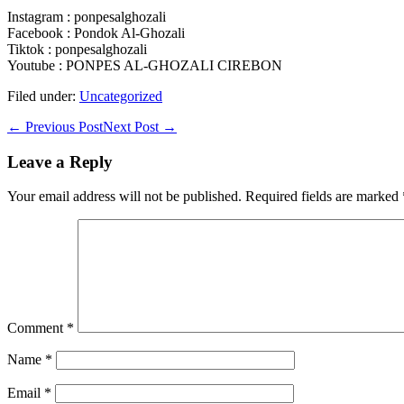
Instagram : ponpesalghozali
Facebook : Pondok Al-Ghozali
Tiktok : ponpesalghozali
Youtube : PONPES AL-GHOZALI CIREBON
Filed under:
Uncategorized
Post
← Previous Post
Next Post →
Navigation
Leave a Reply
Your email address will not be published.
Required fields are marked
Comment
*
Name
*
Email
*