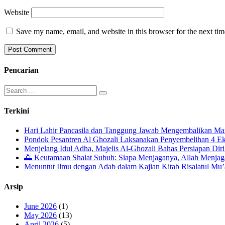
Website
Save my name, email, and website in this browser for the next ti
Pencarian
Search
for:
Terkini
Hari Lahir Pancasila dan Tanggung Jawab Mengembalikan Ma
Pondok Pesantren Al Ghozali Laksanakan Penyembelihan 4 E
Menjelang Idul Adha, Majelis Al-Ghozali Bahas Persiapan Dir
🌅 Keutamaan Shalat Subuh: Siapa Menjaganya, Allah Menja
Menuntut Ilmu dengan Adab dalam Kajian Kitab Risalatul Mu
Arsip
June 2026
(1)
May 2026
(13)
April 2026
(5)