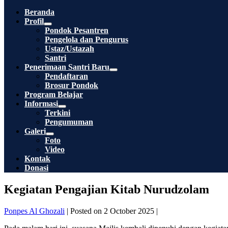
Toggle
Beranda
Profil
Menu
Pondok Pesantren
Toggle
Pengelola dan Pengurus
Ustaz/Ustazah
Santri
Penerimaan Santri Baru
Menu
Pendaftaran
Toggle
Brosur Pondok
Program Belajar
Informasi
Menu
Terkini
Toggle
Pengumuman
Galeri
Menu
Foto
Toggle
Video
Kontak
Donasi
Kegiatan Pengajian Kitab Nurudzolam
Ponpes Al Ghozali
|
Posted on
2 October 2025
|