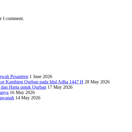
me I comment.
rwah Pesantren
1 June 2026
kor Kambing Qurban pada Idul Adha 1447 H
28 May 2026
i dan Harta untuk Qurban
17 May 2026
ganya
16 May 2026
’awanah
14 May 2026