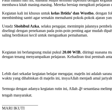
Pada malam hari ini, suasana Majlis kembali dipenuhi dengan kegiata
membawa kitab masing-masing. Mereka bersiap mengikuti pelajaran de
Kegiatan kali ini khusus untuk
kelas Ibtida’ dan Wustho
, dengan fo
membimbing santri agar semakin memahami pokok-pokok ajaran yang 
Ustadz
Shohibul Azka
, selaku pengajar, memimpin jalannya pembel
diselingi dengan penekanan pada poin-poin penting agar mudah dipah
saling berdiskusi kecil untuk menguatkan pemahaman.
Kegiatan ini berlangsung mulai pukul
20.00 WIB
, diiringi suasana m
dengan tenang menyampaikan pelajaran. Kehadiran tirai pemisah antar
Lebih dari sekadar kegiatan belajar mengajar, majelis ini adalah sara
waktu yang dihabiskan di majelis ini, insyaAllah menjadi amal jariya
Semoga dengan adanya kegiatan rutin ini, Allah ﷻ senantiasa melimpahkan keberkahan, meneguhkan hati dalam ketaatan, serta menjadikan para santri istiqamah dalam menuntut ilmu dan mengamalkannya di
tengah masyarakat.
__________________
MARI IKUTI