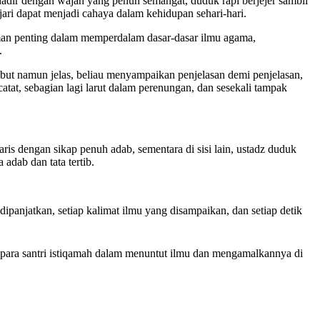
 hadir dengan wajah yang penuh semangat, duduk rapi berjejer sambil
ari dapat menjadi cahaya dalam kehidupan sehari-hari.
oman penting dalam memperdalam dasar-dasar ilmu agama,
.
but namun jelas, beliau menyampaikan penjelasan demi penjelasan,
tat, sebagian lagi larut dalam perenungan, dan sesekali tampak
baris dengan sikap penuh adab, sementara di sisi lain, ustadz duduk
adab dan tata tertib.
dipanjatkan, setiap kalimat ilmu yang disampaikan, dan setiap detik