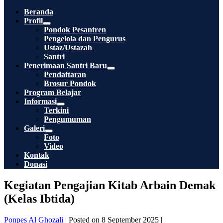
Toggle
Beranda
Profil
Menu
Pondok Pesantren
Toggle
Pengelola dan Pengurus
Ustaz/Ustazah
Santri
Penerimaan Santri Baru
Menu
Pendaftaran
Toggle
Brosur Pondok
Program Belajar
Informasi
Menu
Terkini
Toggle
Pengumuman
Galeri
Menu
Foto
Toggle
Video
Kontak
Donasi
Kegiatan Pengajian Kitab Arbain Demak
(Kelas Ibtida)
Ponpes Al Ghozali
|
Posted on
8 September 2025
|