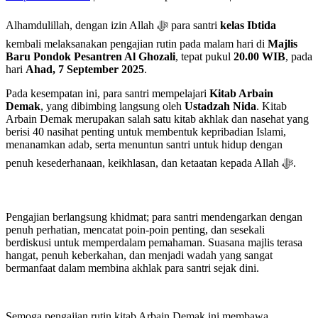
Alhamdulillah, dengan izin Allah ﷻ para santri
kelas Ibtida
kembali melaksanakan pengajian rutin pada malam hari di
Majlis
Baru Pondok Pesantren Al Ghozali
, tepat pukul
20.00 WIB
, pada
hari
Ahad, 7 September 2025
.
Pada kesempatan ini, para santri mempelajari
Kitab Arbain
Demak
, yang dibimbing langsung oleh
Ustadzah Nida
. Kitab
Arbain Demak merupakan salah satu kitab akhlak dan nasehat yang
berisi 40 nasihat penting untuk membentuk kepribadian Islami,
menanamkan adab, serta menuntun santri untuk hidup dengan
penuh kesederhanaan, keikhlasan, dan ketaatan kepada Allah ﷻ.
Pengajian berlangsung khidmat; para santri mendengarkan dengan
penuh perhatian, mencatat poin-poin penting, dan sesekali
berdiskusi untuk memperdalam pemahaman. Suasana majlis terasa
hangat, penuh keberkahan, dan menjadi wadah yang sangat
bermanfaat dalam membina akhlak para santri sejak dini.
Semoga pengajian rutin kitab Arbain Demak ini membawa