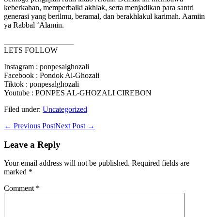
keberkahan, memperbaiki akhlak, serta menjadikan para santri
generasi yang berilmu, beramal, dan berakhlakul karimah. Aamiin
ya Rabbal ‘Alamin.
__________________
LETS FOLLOW
Instagram : ponpesalghozali
Facebook : Pondok Al-Ghozali
Tiktok : ponpesalghozali
Youtube : PONPES AL-GHOZALI CIREBON
Filed under:
Uncategorized
Post
← Previous Post
Next Post →
Navigation
Leave a Reply
Your email address will not be published.
Required fields are
marked
*
Comment
*