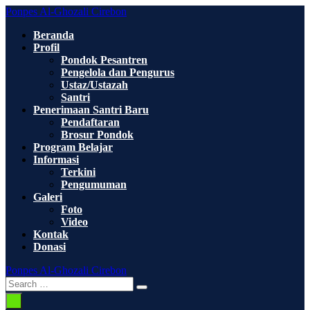
Skip
Ponpes Al-Ghozali Cirebon
to
Beranda
content
Profil
Pondok Pesantren
Pengelola dan Pengurus
Ustaz/Ustazah
Santri
Penerimaan Santri Baru
Pendaftaran
Brosur Pondok
Program Belajar
Informasi
Terkini
Pengumuman
Galeri
Foto
Video
Kontak
Donasi
Ponpes Al-Ghozali Cirebon
Search
Search
Toggle
for:
Menu