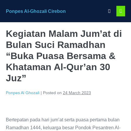
Skip
Search
Ponpes Al-Ghozali Cirebon
to
Men
Toggle
content
Togg
Kegiatan Malam Jum’at di
Bulan Suci Ramadhan
“Buka Puasa Bersama &
Khataman Al-Qur’an 30
Juz”
Ponpes Al Ghozali
|
Posted on
24 March 2023
Bertepatan pada hari jum’at serta puasa pertama bulan
Ramadhan 1444, keluarga besar Pondok Pesantren Al-