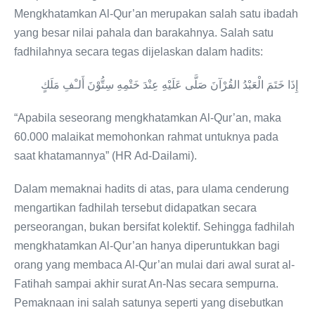
Mengkhatamkan Al-Qur’an merupakan salah satu ibadah
yang besar nilai pahala dan barakahnya. Salah satu
fadhilahnya secara tegas dijelaskan dalam hadits:
إِذَا خَتَمَ الْعَبْدُ القُرْآنَ صَلَّى عَلَيْهِ عِنْدَ خَتْمِهِ سِتُّوْنَ أَلـْفِ مَلَكٍ
“Apabila seseorang mengkhatamkan Al-Qur’an, maka
60.000 malaikat memohonkan rahmat untuknya pada
saat khatamannya” (HR Ad-Dailami).
Dalam memaknai hadits di atas, para ulama cenderung
mengartikan fadhilah tersebut didapatkan secara
perseorangan, bukan bersifat kolektif. Sehingga fadhilah
mengkhatamkan Al-Qur’an hanya diperuntukkan bagi
orang yang membaca Al-Qur’an mulai dari awal surat al-
Fatihah sampai akhir surat An-Nas secara sempurna.
Pemaknaan ini salah satunya seperti yang disebutkan