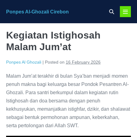
Skip
Search
Ponpes Al-Ghozali Cirebon
to
Menu
Toggle
content
Toggl
Kegiatan Istighosah
Malam Jum’at
Ponpes Al Ghozali
|
Posted on
16 February 2026
Malam Jum’at terakhir di bulan Sya’ban menjadi momen
penuh makna bagi keluarga besar Pondok Pesantren Al-
Ghozali. Para santri berkumpul dalam kegiatan rutin
Istighosah dan doa bersama dengan penuh
kekhusyukan, memanjatkan istighfar, dzikir, dan shalawat
sebagai bentuk permohonan ampunan, keberkahan,
serta pertolongan dari Allah SWT.