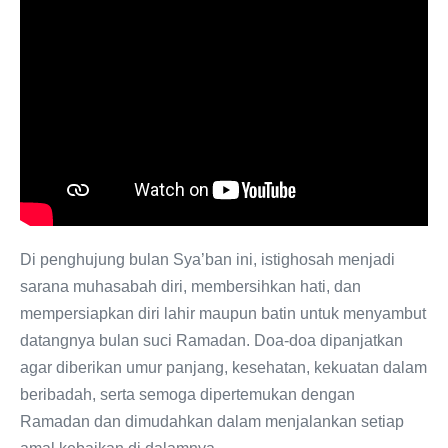
Di penghujung bulan Sya’ban ini, istighosah menjadi
sarana muhasabah diri, membersihkan hati, dan
mempersiapkan diri lahir maupun batin untuk menyambut
datangnya bulan suci Ramadan. Doa-doa dipanjatkan
agar diberikan umur panjang, kesehatan, kekuatan dalam
beribadah, serta semoga dipertemukan dengan
Ramadan dan dimudahkan dalam menjalankan setiap