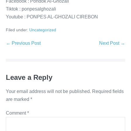
Facebook : Pondok Al-Ghozali
Tiktok : ponpesalghozali
Youtube : PONPES AL-GHOZALI CIREBON
Filed under:
Uncategorized
Post
← Previous Post
Next Post →
Navigation
Leave a Reply
Your email address will not be published.
Required fields
are marked
*
Comment
*