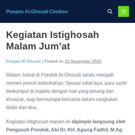
Skip
Search
Ponpes Al-Ghozali Cirebon
to
Menu
Toggle
content
Toggl
Kegiatan Istighosah
Malam Jum’at
Ponpes Al Ghozali
|
Posted on
21 November 2025
Malam Jumat di Pondok Al-Ghozali selalu menjadi
momen penuh keberkahan. Seusai salat Isya, para santri
berkumpul di majelis dengan hati yang tenang dan
khusyuk, siap bermunajat bersama dalam rangkaian
dzikir dan doa.
Kegiatan istighosah malam ini
dipimpin langsung oleh
Pengasuh Pondok, Abi Dr. KH. Agung Fadhil, M.Ag
,