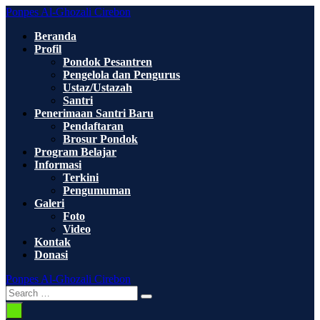
Skip
Ponpes Al-Ghozali Cirebon
to
Beranda
content
Profil
Pondok Pesantren
Pengelola dan Pengurus
Ustaz/Ustazah
Santri
Penerimaan Santri Baru
Pendaftaran
Brosur Pondok
Program Belajar
Informasi
Terkini
Pengumuman
Galeri
Foto
Video
Kontak
Donasi
Ponpes Al-Ghozali Cirebon
Search
Search
Toggle
for:
Menu