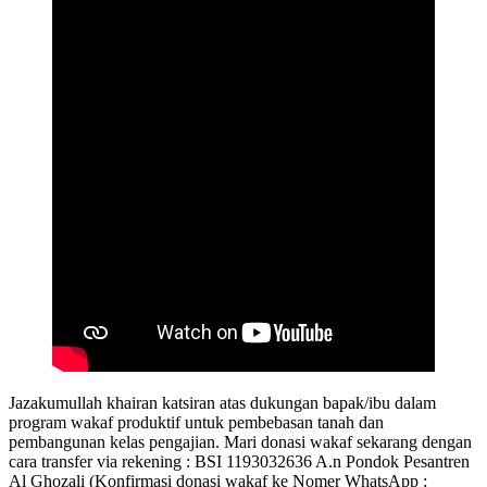
Jazakumullah khairan katsiran atas dukungan bapak/ibu dalam
program wakaf produktif untuk pembebasan tanah dan
pembangunan kelas pengajian. Mari donasi wakaf sekarang dengan
cara transfer via rekening : BSI 1193032636 A.n Pondok Pesantren
Al Ghozali (Konfirmasi donasi wakaf ke Nomer WhatsApp :