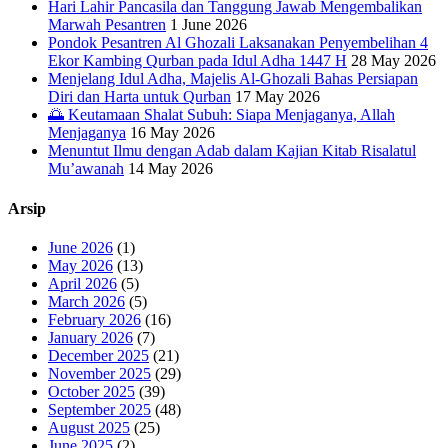
Hari Lahir Pancasila dan Tanggung Jawab Mengembalikan
Marwah Pesantren
1 June 2026
Pondok Pesantren Al Ghozali Laksanakan Penyembelihan 4
Ekor Kambing Qurban pada Idul Adha 1447 H
28 May 2026
Menjelang Idul Adha, Majelis Al-Ghozali Bahas Persiapan
Diri dan Harta untuk Qurban
17 May 2026
🌅 Keutamaan Shalat Subuh: Siapa Menjaganya, Allah
Menjaganya
16 May 2026
Menuntut Ilmu dengan Adab dalam Kajian Kitab Risalatul
Mu’awanah
14 May 2026
Arsip
June 2026
(1)
May 2026
(13)
April 2026
(5)
March 2026
(5)
February 2026
(16)
January 2026
(7)
December 2025
(21)
November 2025
(29)
October 2025
(39)
September 2025
(48)
August 2025
(25)
June 2025
(2)