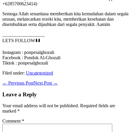
+6285700623414)
Semoga Allah senantiasa memberikan kita kemudahan dalam segala
urusan, melancarkan rezeki kita, memberikan kesehatan dan
disembuhkan serta dijauhkan dari segala penyakit. Aamiin
__________________
LETS FOLLOW⬇️⬇️
Instagram : ponpesalghozali
Facebook : Pondok Al-Ghozali
Tiktok : ponpesalghozali
Filed under:
Uncategorized
Post
← Previous Post
Next Post →
Navigation
Leave a Reply
Your email address will not be published.
Required fields are
marked
*
Comment
*