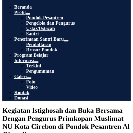
Toggle
Beranda
Profil
Menu
Pondok Pesantren
Toggle
Pengelola dan Pengurus
Ustaz/Ustazah
Santri
Penerimaan Santri Baru
Menu
Pendaftaran
Toggle
Brosur Pondok
Program Belajar
Informasi
Menu
Terkini
Toggle
Pengumuman
Galeri
Menu
Foto
Toggle
Video
Kontak
Donasi
Kegiatan Istighosah dan Buka Bersama
Dengan Pengurus Primkopan Muslimat
NU Kota Cirebon di Pondok Pesantren Al