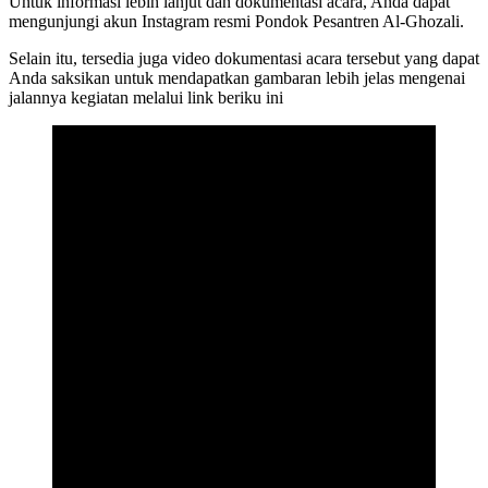
Untuk informasi lebih lanjut dan dokumentasi acara, Anda dapat
mengunjungi akun Instagram resmi Pondok Pesantren Al-Ghozali.
Selain itu, tersedia juga video dokumentasi acara tersebut yang dapat
Anda saksikan untuk mendapatkan gambaran lebih jelas mengenai
jalannya kegiatan melalui link beriku ini