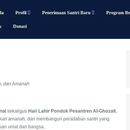
da
Profil
Penerimaan Santri Baru
Program Be
k
Donasi
in, dan Amanah
nal
sekaligus
Hari Lahir Pondok Pesantren Al-Ghozali
,
kan amanah, dan membangun peradaban santri yang
ajuan umat dan bangsa.