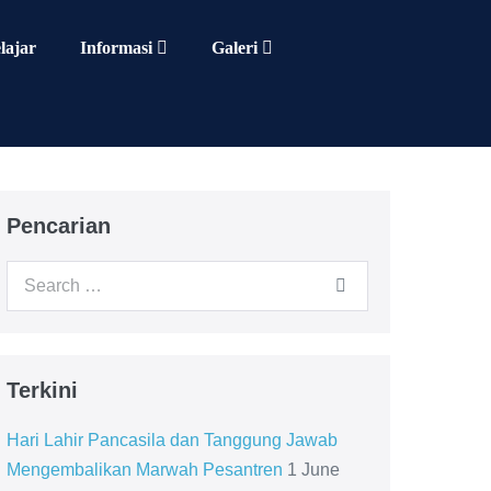
lajar
Informasi
Galeri
Pencarian
Search
for:
Terkini
Hari Lahir Pancasila dan Tanggung Jawab
Mengembalikan Marwah Pesantren
1 June