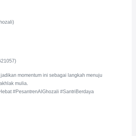
hozali)
621057)
jadikan momentum ini sebagai langkah menuju
akhlak mulia.
ebat #PesantrenAlGhozali #SantriBerdaya