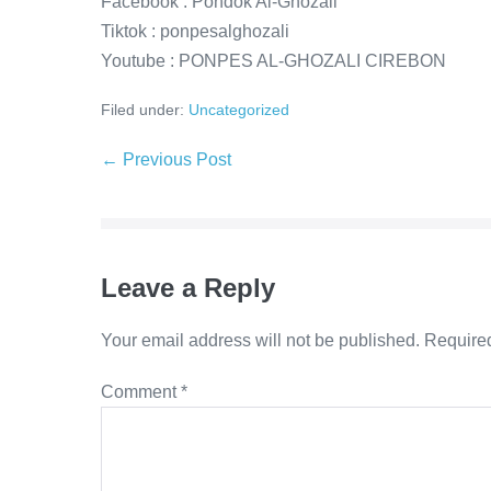
Facebook : Pondok Al-Ghozali
Tiktok : ponpesalghozali
Youtube : PONPES AL-GHOZALI CIREBON
Filed under:
Uncategorized
Post
← Previous Post
Navigation
Leave a Reply
Your email address will not be published.
Required
Comment
*