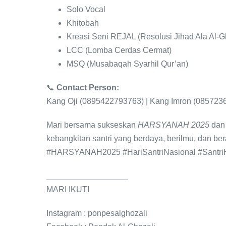
Solo Vocal
Khitobah
Kreasi Seni REJAL (Resolusi Jihad Ala Al-G
LCC (Lomba Cerdas Cermat)
MSQ (Musabaqah Syarhil Qur’an)
📞
Contact Person:
Kang Oji (0895422793763) | Kang Imron (085723
Mari bersama sukseskan
HARSYANAH 2025
dan 
kebangkitan santri yang berdaya, berilmu, dan ber
#HARSYANAH2025 #HariSantriNasional #SantriH
__________________
MARI IKUTI
Instagram : ponpesalghozali