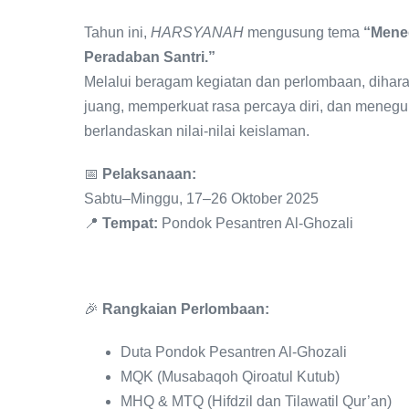
Tahun ini,
HARSYANAH
mengusung tema
“Mene
Peradaban Santri.”
Melalui beragam kegiatan dan perlombaan, dihar
juang, memperkuat rasa percaya diri, dan meneg
berlandaskan nilai-nilai keislaman.
📅
Pelaksanaan:
Sabtu–Minggu, 17–26 Oktober 2025
📍
Tempat:
Pondok Pesantren Al-Ghozali
🎉
Rangkaian Perlombaan:
Duta Pondok Pesantren Al-Ghozali
MQK (Musabaqoh Qiroatul Kutub)
MHQ & MTQ (Hifdzil dan Tilawatil Qur’an)