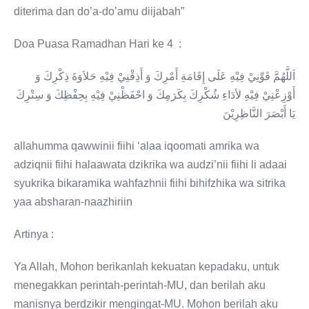
diterima dan do’a-do’amu diijabah”
Doa Puasa Ramadhan Hari ke 4 :
اَللَّهُمَّ قَوِّنِيْ فِيْهِ عَلَى إِقَامَةِ أَمْرِكَ وَ أَذِقْنِيْ فِيْهِ حَلاَوَةَ ذِكْرِكَ وَ
أَوْزِعْنِيْ فِيْهِ لأدَاءِ شُكْرِكَ بِكَرَمِكَ وَ احْفَظْنِيْ فِيْهِ بِحِفْظِكَ وَ سِتْرِكَ
يَا أَبْصَرَ النَّاظِرِيْنَ
allahumma qawwinii fiihi ‘alaa iqoomati amrika wa
adziqnii fiihi halaawata dzikrika wa audzi’nii fiihi li adaai
syukrika bikaramika wahfazhnii fiihi bihifzhika wa sitrika
yaa absharan-naazhiriin
Artinya :
Ya Allah, Mohon berikanlah kekuatan kepadaku, untuk
menegakkan perintah-perintah-MU, dan berilah aku
manisnya berdzikir mengingat-MU. Mohon berilah aku