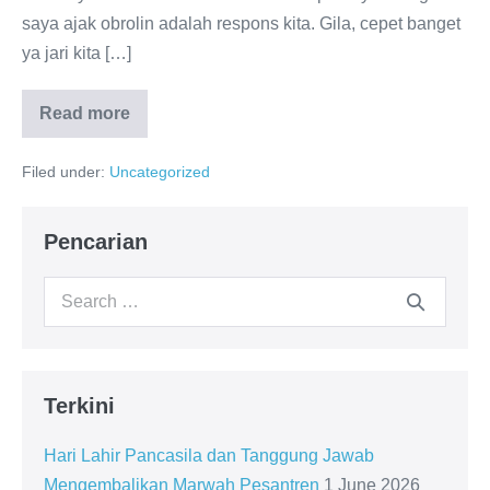
saya ajak obrolin adalah respons kita. Gila, cepet banget
ya jari kita […]
Read more
Jari
Gampang
Ngetik
Filed under:
Uncategorized
‘Boikot!’
di
Medsos,
Tapi
Pencarian
Yakin
Amarah
Kita
Search
Udah
Sesuai
for:
Syariat?
Terkini
Hari Lahir Pancasila dan Tanggung Jawab
Mengembalikan Marwah Pesantren
1 June 2026