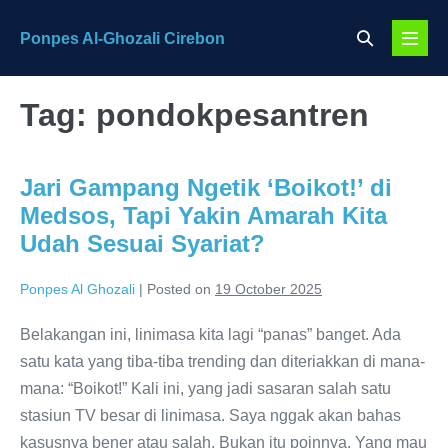
Skip
Search
Ponpes Al-Ghozali Cirebon
to
Menu
Toggle
content
Toggl
Tag:
pondokpesantren
Jari Gampang Ngetik ‘Boikot!’ di
Medsos, Tapi Yakin Amarah Kita
Udah Sesuai Syariat?
Ponpes Al Ghozali
|
Posted on
19 October 2025
Belakangan ini, linimasa kita lagi “panas” banget. Ada
satu kata yang tiba-tiba trending dan diteriakkan di mana-
mana: “Boikot!” Kali ini, yang jadi sasaran salah satu
stasiun TV besar di linimasa. Saya nggak akan bahas
kasusnya bener atau salah. Bukan itu poinnya. Yang mau