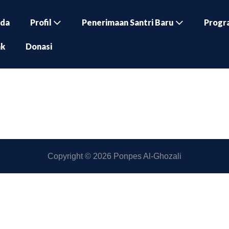
nda
Profil
Penerimaan Santri Baru
Progr
ak
Donasi
Copyright © 2026 Ponpes Al-Ghozali